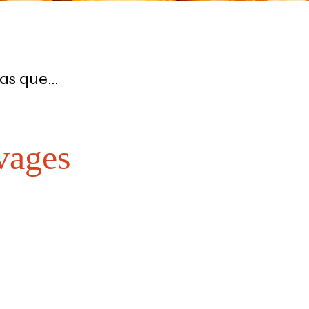
as que...
vages