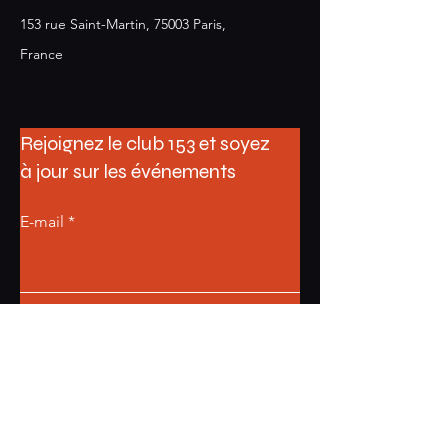
153 rue Saint-Martin, 75003 Paris,
France
Rejoignez le club 153 et soyez
à jour sur les événements
E-mail
S'abonner