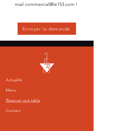
mail
commercial@le153.com
!
Envoyer la demande
Actualité
Menu
Réserver une table
Contact