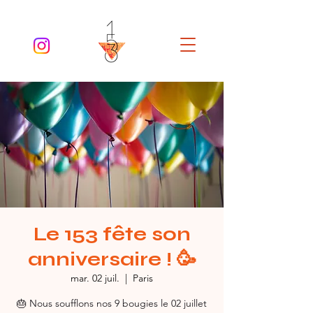
Le 153 fête son
anniversaire ! 🥳
mar. 02 juil.
  |  
Paris
🎂 Nous soufflons nos 9 bougies le 02 juillet