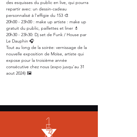
des esquisses du public en live, qui pourra 
repartir avec: un dessin-cadeau 
personnalisé à l'effigie du 153 🎨
20h00 - 23h00 : make up artiste : make up 
gratuit du public, paillettes et liner 💄
20h30 - 23h30: Dj set de Funk / House par 
Le Dauphin 🎧
Tout au long de la soirée: vernissage de la 
nouvelle exposition de Moïse, artiste qui 
expose pour la troisième année 
consécutive chez nous (expo jusqu’au 31 
aout 2024) 🖼️