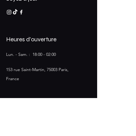
Heures d'ouverture
Lun. - Sam. : 18:00 - 02:00​​
153 rue Saint-Martin, 75003 Paris,
France
Rejoignez le club 153 et soyez
à jour sur les événements
E-mail